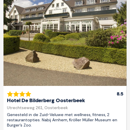
Previous
Next
8.5
Hotel De Bilderberg Oosterbeek
Utrechtseweg 261, Oosterbeek
Genesteld in de Zuid-Veluwe met wellness, fitness, 2
restaurantopties. Nabij Arnhem, Kröller Müller Museum en
Burger's Zoo.