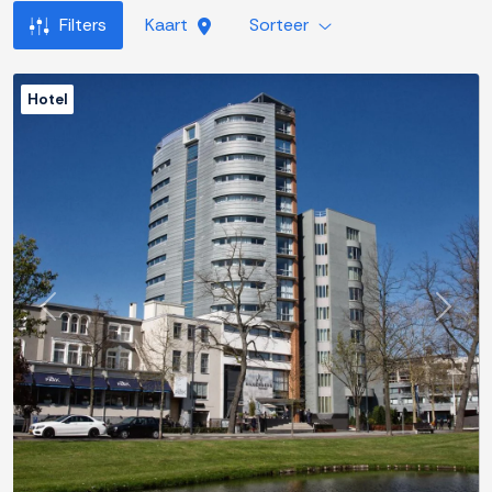
Filters
Kaart
Sorteer
Hotel
Previous
Next