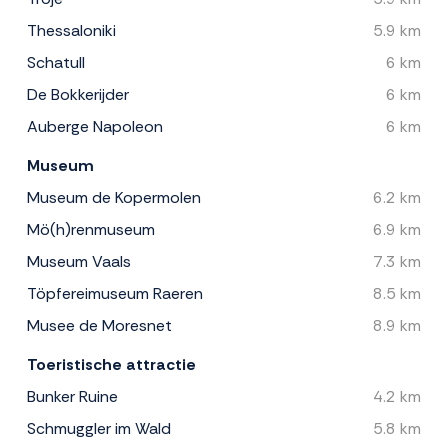
Thessaloniki
5.9 km
Schatull
6 km
De Bokkerijder
6 km
Auberge Napoleon
6 km
Museum
Museum de Kopermolen
6.2 km
Mö(h)renmuseum
6.9 km
Museum Vaals
7.3 km
Töpfereimuseum Raeren
8.5 km
Musee de Moresnet
8.9 km
Toeristische attractie
Bunker Ruine
4.2 km
Schmuggler im Wald
5.8 km