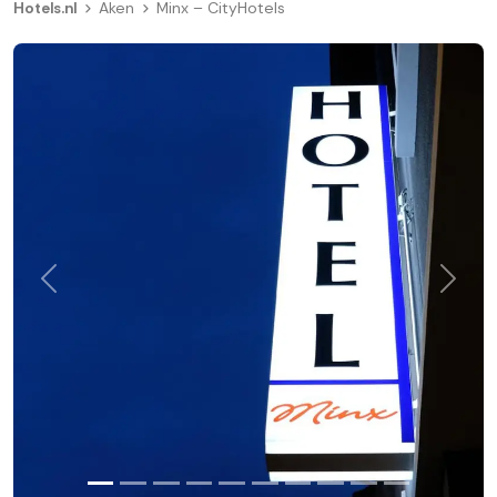
Hotels.nl
Aken
Minx – CityHotels