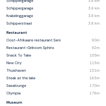
Schippergarage
3.6 km
Schippergarage
3.6 km
Krakelinggarage
3.8 km
Schipperstraat
3.8 km
Restaurant
Oost-Afrikaans restaurant Seni
90m
Restaurant-Grilroom Sphinx
92m
Snack To Take
105m
New City
113m
Thuishaven
131m
Steak at the lake
163m
Sasalounge
170m
Olympia
176m
Museum