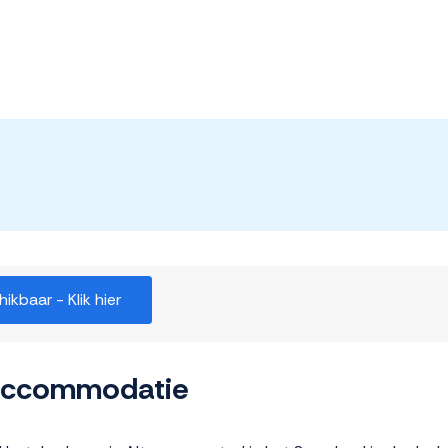
kbaar - Klik hier
 accommodatie