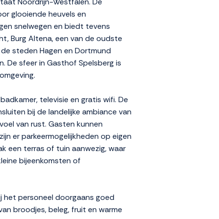
staat Noordrijn-Westfalen. De
oor glooiende heuvels en
egen snelwegen en biedt tevens
ht, Burg Altena, een van de oudste
ok de steden Hagen en Dortmund
n. De sfeer in Gasthof Spelsberg is
e omgeving.
adkamer, televisie en gratis wifi. De
sluiten bij de landelijke ambiance van
voel van rust. Gasten kunnen
zijn er parkeermogelijkheden op eigen
aak een terras of tuin aanwezig, waar
kleine bijeenkomsten of
bij het personeel doorgaans goed
van broodjes, beleg, fruit en warme