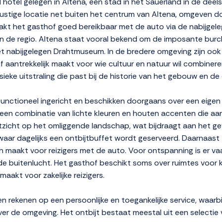
 hotel gelegen in Altena, een stad in het Sauerland in de deel
stige locatie net buiten het centrum van Altena, omgeven d
aakt het gasthof goed bereikbaar met de auto via de nabijgel
in de regio. Altena staat vooral bekend om de imposante burc
et nabijgelegen Drahtmuseum. In de bredere omgeving zijn o
jf aantrekkelijk maakt voor wie cultuur en natuur wil combinere
ssieke uitstraling die past bij de historie van het gebouw en d
unctioneel ingericht en beschikken doorgaans over een eigen b
 een combinatie van lichte kleuren en houten accenten die aan
tzicht op het omliggende landschap, wat bijdraagt aan het ge
aar dagelijks een ontbijtbuffet wordt geserveerd. Daarnaast 
isch maakt voor reizigers met de auto. Voor ontspanning is er v
de buitenlucht. Het gasthof beschikt soms over ruimtes voor 
aakt voor zakelijke reizigers.
 rekenen op een persoonlijke en toegankelijke service, waar
ver de omgeving. Het ontbijt bestaat meestal uit een selectie 