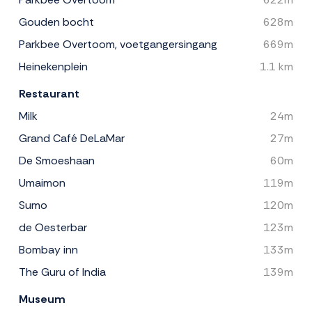
Gouden bocht
628m
Parkbee Overtoom, voetgangersingang
669m
Heinekenplein
1.1 km
Restaurant
Milk
24m
Grand Café DeLaMar
27m
De Smoeshaan
60m
Umaimon
119m
Sumo
120m
de Oesterbar
123m
Bombay inn
133m
The Guru of India
139m
Museum