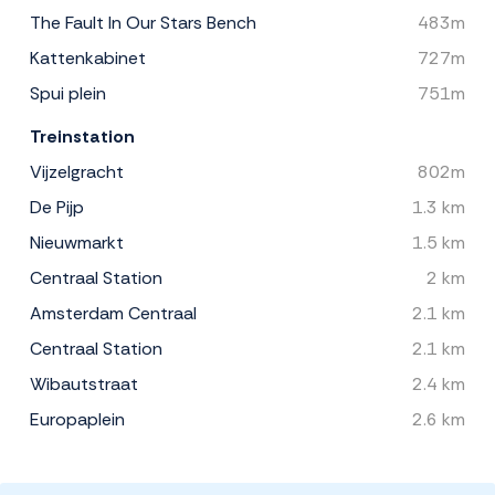
The Fault In Our Stars Bench
483m
Kattenkabinet
727m
Spui plein
751m
Treinstation
Vijzelgracht
802m
De Pijp
1.3 km
Nieuwmarkt
1.5 km
Centraal Station
2 km
Amsterdam Centraal
2.1 km
Centraal Station
2.1 km
Wibautstraat
2.4 km
Europaplein
2.6 km