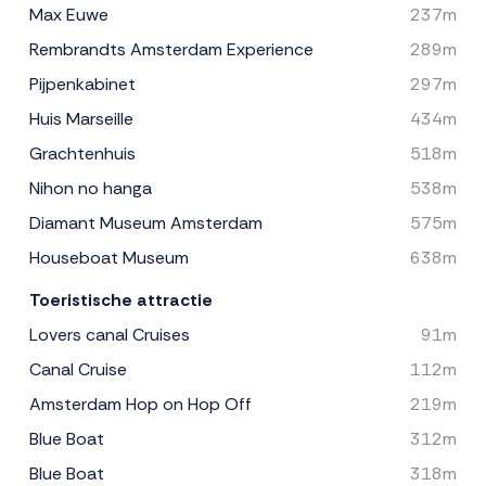
Max Euwe
237m
Rembrandts Amsterdam Experience
289m
Pijpenkabinet
297m
Huis Marseille
434m
Grachtenhuis
518m
Nihon no hanga
538m
Diamant Museum Amsterdam
575m
Houseboat Museum
638m
Toeristische attractie
Lovers canal Cruises
91m
Canal Cruise
112m
Amsterdam Hop on Hop Off
219m
Blue Boat
312m
Blue Boat
318m