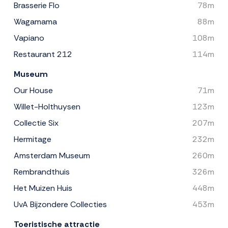
Brasserie Flo
78m
Wagamama
88m
Vapiano
108m
Restaurant 212
114m
Museum
Our House
71m
Willet-Holthuysen
123m
Collectie Six
207m
Hermitage
232m
Amsterdam Museum
260m
Rembrandthuis
326m
Het Muizen Huis
448m
UvA Bijzondere Collecties
453m
Toeristische attractie