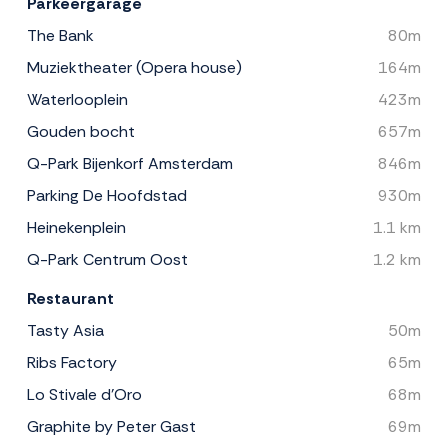
Parkeergarage
The Bank
80m
Muziektheater (Opera house)
164m
Waterlooplein
423m
Gouden bocht
657m
Q-Park Bijenkorf Amsterdam
846m
Parking De Hoofdstad
930m
Heinekenplein
1.1 km
Q-Park Centrum Oost
1.2 km
Restaurant
Tasty Asia
50m
Ribs Factory
65m
Lo Stivale d'Oro
68m
Graphite by Peter Gast
69m