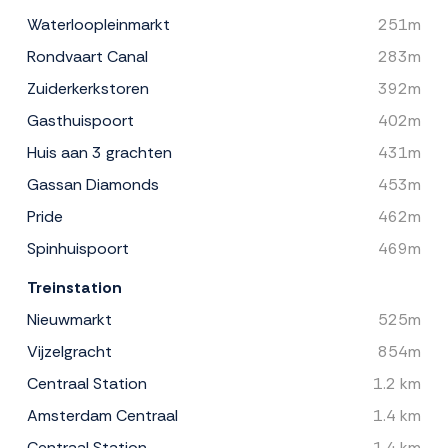
Waterloopleinmarkt
251m
Rondvaart Canal
283m
Zuiderkerkstoren
392m
Gasthuispoort
402m
Huis aan 3 grachten
431m
Gassan Diamonds
453m
Pride
462m
Spinhuispoort
469m
Treinstation
Nieuwmarkt
525m
Vijzelgracht
854m
Centraal Station
1.2 km
Amsterdam Centraal
1.4 km
Centraal Station
1.4 km