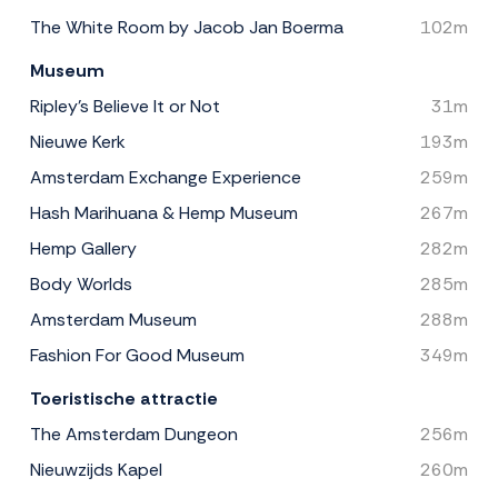
The White Room by Jacob Jan Boerma
102m
Museum
Ripley's Believe It or Not
31m
Nieuwe Kerk
193m
Amsterdam Exchange Experience
259m
Hash Marihuana & Hemp Museum
267m
Hemp Gallery
282m
Body Worlds
285m
Amsterdam Museum
288m
Fashion For Good Museum
349m
Toeristische attractie
The Amsterdam Dungeon
256m
Nieuwzijds Kapel
260m