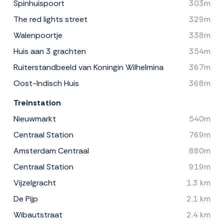
Spinhuispoort
303m
The red lights street
329m
Walenpoortje
338m
Huis aan 3 grachten
354m
Ruiterstandbeeld van Koningin Wilhelmina
367m
Oost-Indisch Huis
368m
Treinstation
Nieuwmarkt
540m
Centraal Station
769m
Amsterdam Centraal
880m
Centraal Station
919m
Vijzelgracht
1.3 km
De Pijp
2.1 km
Wibautstraat
2.4 km