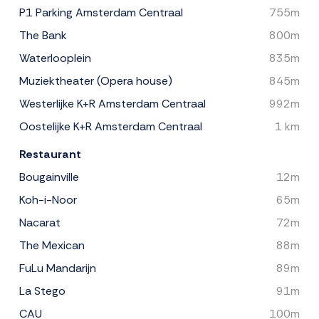
P1 Parking Amsterdam Centraal
755m
The Bank
800m
Waterlooplein
835m
Muziektheater (Opera house)
845m
Westerlijke K+R Amsterdam Centraal
992m
Oostelijke K+R Amsterdam Centraal
1 km
Restaurant
Bougainville
12m
Koh-i-Noor
65m
Nacarat
72m
The Mexican
88m
FuLu Mandarijn
89m
La Stego
91m
CAU
100m