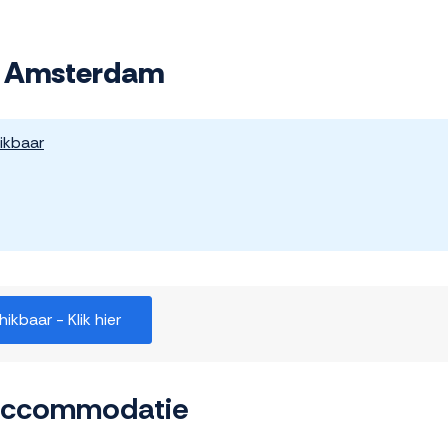
at Amsterdam
ikbaar
kbaar - Klik hier
 accommodatie