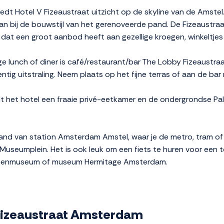
iedt Hotel V Fizeaustraat uitzicht op de skyline van de Amstel.
 aan bij de bouwstijl van het gerenoveerde pand. De Fizeaustraat
t een groot aanbod heeft aan gezellige kroegen, winkeltjes 
lige lunch of diner is café/restaurant/bar The Lobby Fizeaustr
entig uitstraling. Neem plaats op het fijne terras of aan de ba
 het hotel een fraaie privé-eetkamer en de ondergrondse Pa
stand van station Amsterdam Amstel, waar je de metro, tram o
 Museumplein. Het is ook leuk om een fiets te huren voor een t
 Tropenmuseum of museum Hermitage Amsterdam.
V Fizeaustraat Amsterdam