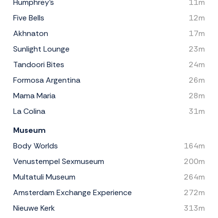
Humphrey's
11m
Five Bells
12m
Akhnaton
17m
Sunlight Lounge
23m
Tandoori Bites
24m
Formosa Argentina
26m
Mama Maria
28m
La Colina
31m
Museum
Body Worlds
164m
Venustempel Sexmuseum
200m
Multatuli Museum
264m
Amsterdam Exchange Experience
272m
Nieuwe Kerk
313m