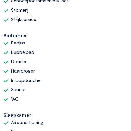
Schoenpoetsmachine/-set
Stomerij
Strijkservice
Badkamer
Badjas
Bubbelbad
Douche
Haardroger
Inloopdouche
Sauna
WC
Slaapkamer
Airconditioning