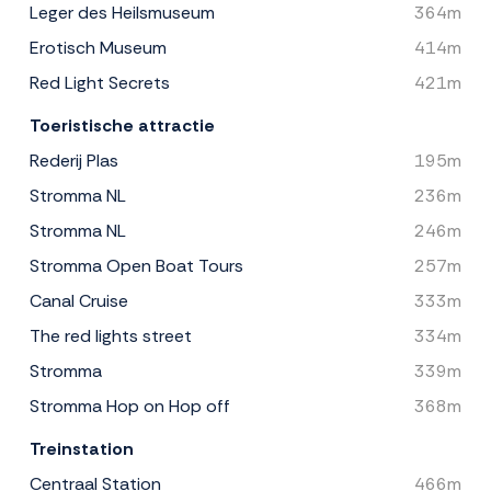
Leger des Heilsmuseum
364m
Erotisch Museum
414m
Red Light Secrets
421m
Toeristische attractie
Rederij Plas
195m
Stromma NL
236m
Stromma NL
246m
Stromma Open Boat Tours
257m
Canal Cruise
333m
The red lights street
334m
Stromma
339m
Stromma Hop on Hop off
368m
Treinstation
Centraal Station
466m