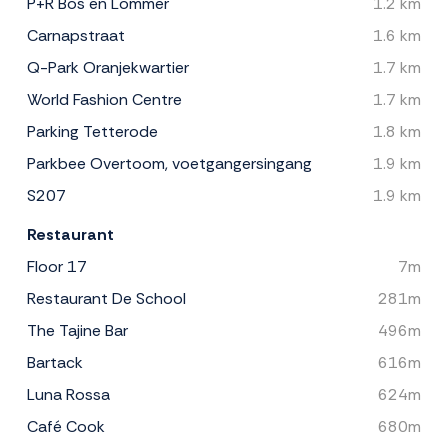
P+R Bos en Lommer
1.2 km
Carnapstraat
1.6 km
Q-Park Oranjekwartier
1.7 km
World Fashion Centre
1.7 km
Parking Tetterode
1.8 km
Parkbee Overtoom, voetgangersingang
1.9 km
S207
1.9 km
Restaurant
Floor 17
7m
Restaurant De School
281m
The Tajine Bar
496m
Bartack
616m
Luna Rossa
624m
Café Cook
680m