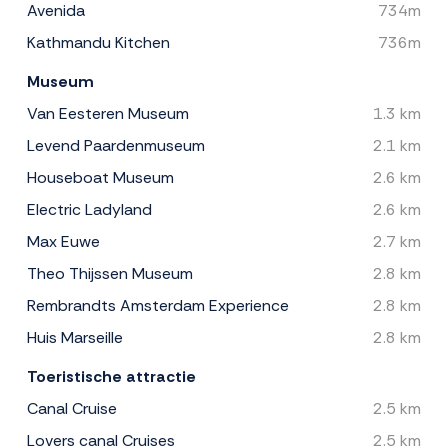
Avenida
734m
Kathmandu Kitchen
736m
Museum
Van Eesteren Museum
1.3 km
Levend Paardenmuseum
2.1 km
Houseboat Museum
2.6 km
Electric Ladyland
2.6 km
Max Euwe
2.7 km
Theo Thijssen Museum
2.8 km
Rembrandts Amsterdam Experience
2.8 km
Huis Marseille
2.8 km
Toeristische attractie
Canal Cruise
2.5 km
Lovers canal Cruises
2.5 km