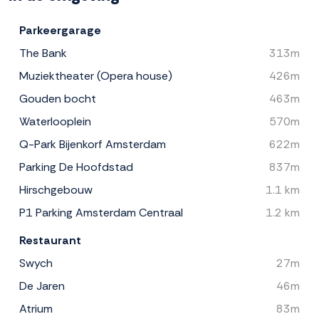
Parkeergarage
The Bank
313m
Muziektheater (Opera house)
426m
Gouden bocht
463m
Waterlooplein
570m
Q-Park Bijenkorf Amsterdam
622m
Parking De Hoofdstad
837m
Hirschgebouw
1.1 km
P1 Parking Amsterdam Centraal
1.2 km
Restaurant
Swych
27m
De Jaren
46m
Atrium
83m