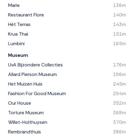
Marie
136m
Restaurant Flore
140m
Hèt Terras
143m
Krua Thai
151m
Lumbini
165m
Museum
UvA Bijzondere Collecties
176m
Allard Pierson Museum
196m
Het Muizen Huis
245m
Fashion For Good Museum
294m
Our House
352m
Torture Museum
368m
Willet-Holthuysen
370m
Rembrandthuis
386m