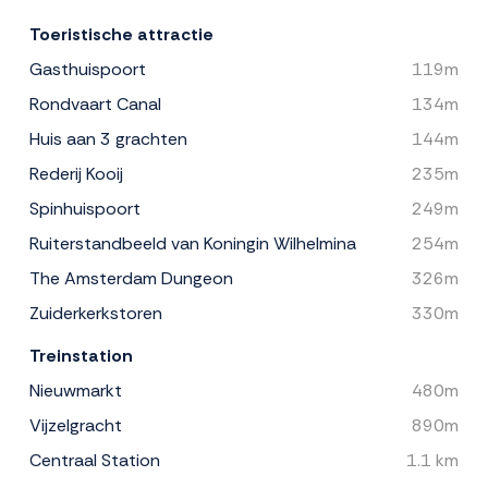
Toeristische attractie
Gasthuispoort
119m
Rondvaart Canal
134m
Huis aan 3 grachten
144m
Rederij Kooij
235m
Spinhuispoort
249m
Ruiterstandbeeld van Koningin Wilhelmina
254m
The Amsterdam Dungeon
326m
Zuiderkerkstoren
330m
Treinstation
Nieuwmarkt
480m
Vijzelgracht
890m
Centraal Station
1.1 km