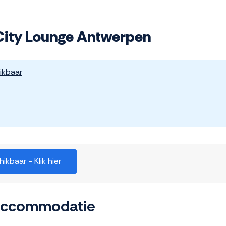
City Lounge Antwerpen
ikbaar
kbaar - Klik hier
 accommodatie