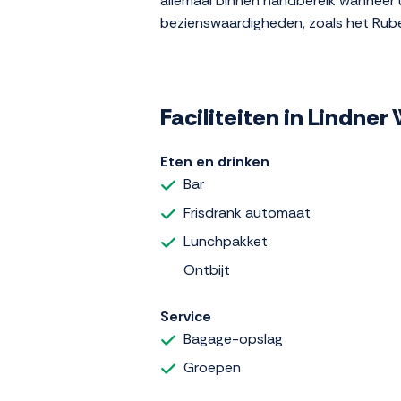
allemaal binnen handbereik wanneer u
bezienswaardigheden, zoals het Rube
Faciliteiten in Lindn
Eten en drinken
Bar
Frisdrank automaat
Lunchpakket
Ontbijt
Service
Bagage-opslag
Groepen