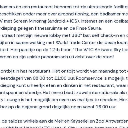
elkamers en een restaurant behoren tot de uitstekende facilit
eschikken onder meer over airconditioning, een badkamer met
V met Screen Mirroring (android + iOS), internet en een koelka
dieping gelegen fitnessruimte en de Finse Sauna.
 straalt met zijn nieuwe lobby met 360° bar, self check-in e
ijl en in samenwerking met World Trade Center de ideale loca
iviteit. Het pareltje op de 12th floor: "The WTC Antwerp Sky 
rpen en zijn unieke panoramisch uitzicht over de stad!
ontbijt in het restaurant. Het ontbijt wordt van maandag tot
feestdagen van 08:00 tot 11:00 uur. Roomservice is mogelijk 
ieping kunt u heerlijk eten en drinken in het restaurant, waar n
ontspannen sfeertje. Het menu biedt zowel internationale als 
ty Lounge is het mogelijk om even uw mailtjes te checken. Hier
e bar op de begane grond dagelijks open vanaf 16:00 uur.
de talloze winkels aan de Meir en Keyserlei en Zoo Antwerpen,