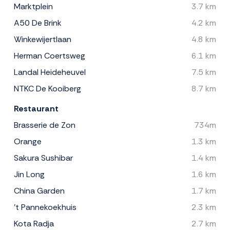
Marktplein
3.7 km
A50 De Brink
4.2 km
Winkewijertlaan
4.8 km
Herman Coertsweg
6.1 km
Landal Heideheuvel
7.5 km
NTKC De Kooiberg
8.7 km
Restaurant
Brasserie de Zon
734m
Orange
1.3 km
Sakura Sushibar
1.4 km
Jin Long
1.6 km
China Garden
1.7 km
't Pannekoekhuis
2.3 km
Kota Radja
2.7 km