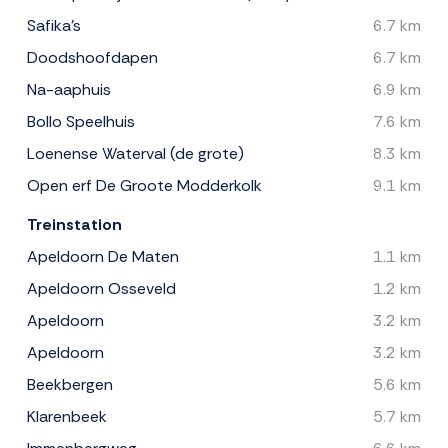
Safika's
6.7 km
Doodshoofdapen
6.7 km
Na-aaphuis
6.9 km
Bollo Speelhuis
7.6 km
Loenense Waterval (de grote)
8.3 km
Open erf De Groote Modderkolk
9.1 km
Treinstation
Apeldoorn De Maten
1.1 km
Apeldoorn Osseveld
1.2 km
Apeldoorn
3.2 km
Apeldoorn
3.2 km
Beekbergen
5.6 km
Klarenbeek
5.7 km