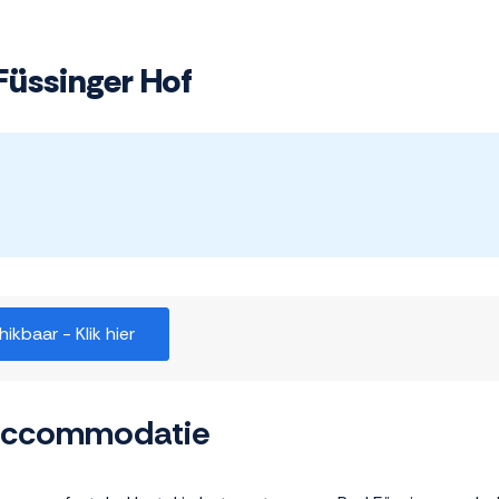
Füssinger Hof
kbaar - Klik hier
 accommodatie