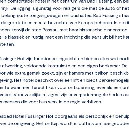
een comfortabel hotel in het centrum van Bad Füssing, een be
nrijk. De ligging is gunstig voor reizigers die met de auto of 
e belangrijkste toegangswegen en bushaltes. Bad Füssing staa
ot de grootste en meest bezochte van Europa behoren. In de d
 vinden, terwijl de stad Passau, met haar historische binnens
tel is klassiek en rustig, met een inrichting die aansluit bij het 
iteiten.
nger Hof zijn functioneel ingericht en bieden alles wat nodig
afwerking, voldoende kastruimte en een eigen badkamer. De 
. Voor wie extra gemak zoekt, zijn er kamers met balkon beschi
mgeving. Het hotel beschikt over een lift en biedt parkeermoge
ruimte waar men terecht kan voor ontspanning, evenals een ont
eerd. Voor zakelijke reizigers zijn er vergadermogelijkheden a
 mensen die voor hun werk in de regio verblijven.
esbad Hotel Füssinger Hof doorgaans als persoonlijk en behu
over de omgeving. Het ontbijt wordt in buffetvorm aangeboden