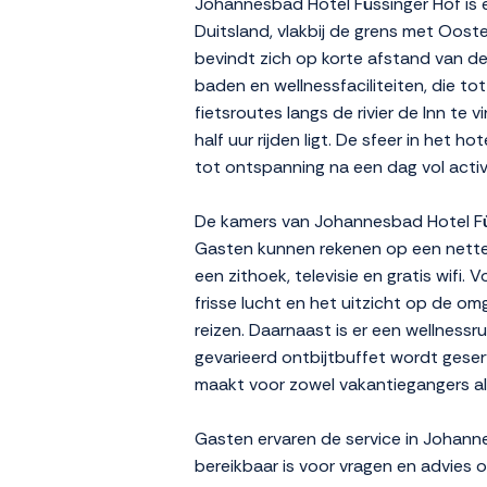
Johannesbad Hotel Füssinger Hof is 
Duitsland, vlakbij de grens met Ooste
bevindt zich op korte afstand van d
baden en wellnessfaciliteiten, die t
fietsroutes langs de rivier de Inn te
half uur rijden ligt. De sfeer in het ho
tot ontspanning na een dag vol activ
De kamers van Johannesbad Hotel Füssi
Gasten kunnen rekenen op een nette 
een zithoek, televisie en gratis wifi
frisse lucht en het uitzicht op de o
reizen. Daarnaast is er een wellness
gevarieerd ontbijtbuffet wordt geserv
maakt voor zowel vakantiegangers als
Gasten ervaren de service in Johann
bereikbaar is voor vragen en advies 