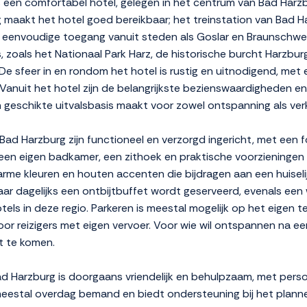
s een comfortabel hotel, gelegen in het centrum van Bad Har
g maakt het hotel goed bereikbaar; het treinstation van Bad H
r eenvoudige toegang vanuit steden als Goslar en Braunschwei
rs, zoals het Nationaal Park Harz, de historische burcht Harzb
feer in en rondom het hotel is rustig en uitnodigend, met een
. Vanuit het hotel zijn de belangrijkste bezienswaardigheden e
 geschikte uitvalsbasis maakt voor zowel ontspanning als ver
Bad Harzburg zijn functioneel en verzorgd ingericht, met een
en eigen badkamer, een zithoek en praktische voorzieningen zoa
arme kleuren en houten accenten die bijdragen aan een huiselijk
 waar dagelijks een ontbijtbuffet wordt geserveerd, evenals e
s in deze regio. Parkeren is meestal mogelijk op het eigen te
voor reizigers met eigen vervoer. Voor wie wil ontspannen na e
t te komen.
ad Harzburg is doorgaans vriendelijk en behulpzaam, met perso
meestal overdag bemand en biedt ondersteuning bij het planne