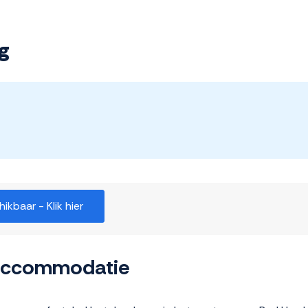
g
kbaar - Klik hier
 accommodatie