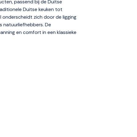
ucten, passend bij de Duitse
traditionele Duitse keuken tot
 onderscheidt zich door de ligging
ls natuurliefhebbers. De
panning en comfort in een klassieke