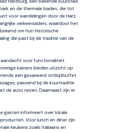
n Bad Harzburg, een bekende kuurstad
rpark en de thermale baden, die tot
punt voor wandelingen door de Harz,
langrijke verkeersaders, waardoor het
e bekend om hun historische
ling die past bij de traditie van de
 aandacht voor functionaliteit.
Sommige kamers bieden uitzicht op
htends een gevarieerd ontbijtbuffet
sages, passend bij de kuurtraditie
et de auto reizen. Daarnaast zijn er
ie gasten informeert over lokale
 producten. Voor lunch en diner zijn
nale keukens zoals Italiaans en