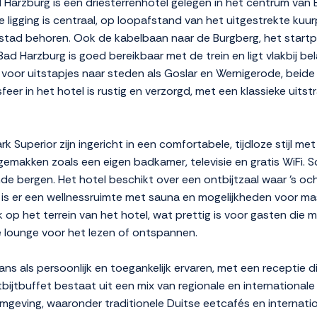
d Harzburg is een driesterrenhotel gelegen in het centrum va
 ligging is centraal, op loopafstand van het uitgestrekte kuu
e stad behoren. Ook de kabelbaan naar de Burgberg, het start
Bad Harzburg is goed bereikbaar met de trein en ligt vlakbij be
 voor uitstapjes naar steden als Goslar en Wernigerode, beid
r in het hotel is rustig en verzorgd, met een klassieke uitstra
 Superior zijn ingericht in een comfortabele, tijdloze stijl met
makken zoals een eigen badkamer, televisie en gratis WiFi. 
e bergen. Het hotel beschikt over een ontbijtzaal waar 's oc
is er een wellnessruimte met sauna en mogelijkheden voor mas
k op het terrein van het hotel, wat prettig is voor gasten die m
ine lounge voor het lezen of ontspannen.
ns als persoonlijk en toegankelijk ervaren, met een receptie d
bijtbuffet bestaat uit een mix van regionale en internationale
omgeving, waaronder traditionele Duitse eetcafés en internatio