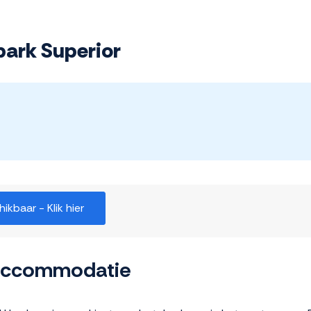
park Superior
kbaar - Klik hier
 accommodatie