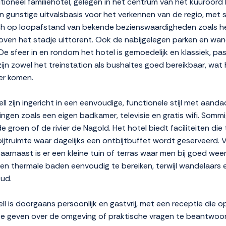
itioneel familiehotel, gelegen in het centrum van het kuuroord
n gunstige uitvalsbasis voor het verkennen van de regio, met 
 zich op loopafstand van bekende bezienswaardigheden zoals h
boven het stadje uittorent. Ook de nabijgelegen parken en wa
 De sfeer in en rondom het hotel is gemoedelijk en klassiek, p
 zijn zowel het treinstation als bushaltes goed bereikbaar, wa
er komen.
ll zijn ingericht in een eenvoudige, functionele stijl met aan
ngen zoals een eigen badkamer, televisie en gratis wifi. Som
 groen of de rivier de Nagold. Het hotel biedt faciliteiten die 
ijtruimte waar dagelijks een ontbijtbuffet wordt geserveerd.
aarnaast is er een kleine tuin of terras waar men bij goed we
en thermale baden eenvoudig te bereiken, terwijl wandelaars e
ud.
ll is doorgaans persoonlijk en gastvrij, met een receptie die o
 te geven over de omgeving of praktische vragen te beantwoor