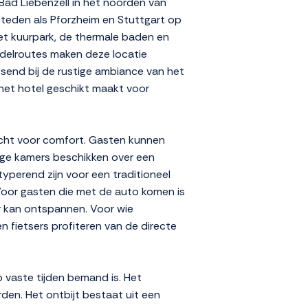
 Bad Liebenzell in het noorden van
steden als Pforzheim en Stuttgart op
et kuurpark, de thermale baden en
ndelroutes maken deze locatie
assend bij de rustige ambiance van het
t het hotel geschikt maakt voor
dacht voor comfort. Gasten kunnen
mige kamers beschikken over een
typerend zijn voor een traditioneel
 Voor gasten die met de auto komen is
er kan ontspannen. Voor wie
n fietsers profiteren van de directe
p vaste tijden bemand is. Het
den. Het ontbijt bestaat uit een