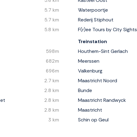
5.6 km
Kasteel Oost
5.7 km
Waterpoortje
5.7 km
Rederij Stiphout
5.8 km
F(r)ee Tours by City Sight
Treinstation
598m
Houthem-Sint Gerlach
682m
Meerssen
696m
Valkenburg
2.7 km
Maastricht Noord
2.8 km
Bunde
fet
2.8 km
Maastricht Randwyck
2.8 km
Maastricht
3 km
Schin op Geul