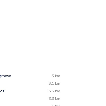
groeve
3 km
3.1 km
rot
3.3 km
3.3 km