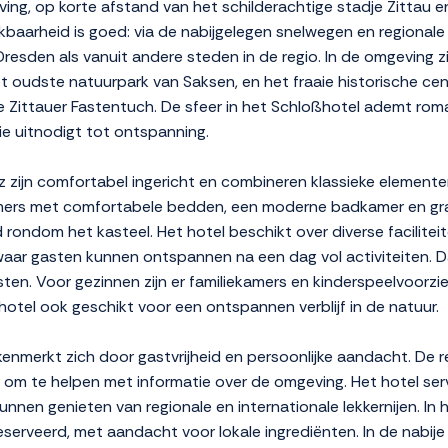
eving, op korte afstand van het schilderachtige stadje Zittau
ikbaarheid is goed: via de nabijgelegen snelwegen en regionale 
Dresden als vanuit andere steden in de regio. In de omgeving 
het oudste natuurpark van Saksen, en het fraaie historische c
 Zittauer Fastentuch. De sfeer in het Schloßhotel ademt roma
ie uitnodigt tot ontspanning.
z zijn comfortabel ingericht en combineren klassieke element
ers met comfortabele bedden, een moderne badkamer en grat
 rondom het kasteel. Het hotel beschikt over diverse facilite
r gasten kunnen ontspannen na een dag vol activiteiten. Da
ten. Voor gezinnen zijn er familiekamers en kinderspeelvoorzie
tel ook geschikt voor een ontspannen verblijf in de natuur.
 kenmerkt zich door gastvrijheid en persoonlijke aandacht. De 
om te helpen met informatie over de omgeving. Het hotel serv
unnen genieten van regionale en internationale lekkernijen. In
eserveerd, met aandacht voor lokale ingrediënten. In de nabij