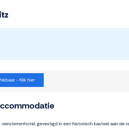
itz
kbaar - Klik hier
 accommodatie
k viersterrenhotel, gevestigd in een historisch kasteel aan de 