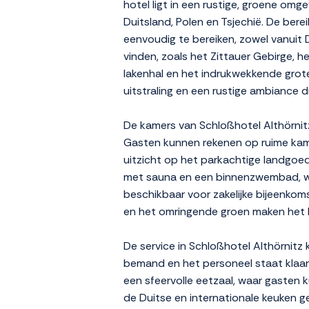
hotel ligt in een rustige, groene omg
Duitsland, Polen en Tsjechië. De bere
eenvoudig te bereiken, zowel vanuit 
vinden, zoals het Zittauer Gebirge, 
lakenhal en het indrukwekkende grote
uitstraling en een rustige ambiance d
De kamers van Schloßhotel Althörnit
Gasten kunnen rekenen op ruime kam
uitzicht op het parkachtige landgoed
met sauna en een binnenzwembad, waa
beschikbaar voor zakelijke bijeenkoms
en het omringende groen maken het ho
De service in Schloßhotel Althörnitz
bemand en het personeel staat klaar 
een sfeervolle eetzaal, waar gasten k
de Duitse en internationale keuken g