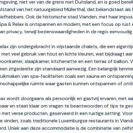
mgeving, niet ver van de grens met Duitsland, en is goed berei
afstand van het natuurgebied Müllerthal, dat bekendstaat als 
urliefhebbers. Ook de historische stad Vianden, met haar impos
ry Spa & Relax is ontspannen en modern, met een focus op rust 
n privacy, terwijl bezienswaardigheden in de regio eenvoudig t
ax zijn ondergebracht in vrijstaande chalets, die een eigentijd
h, met veel gebruik van hout en lichte kleuren, wat bijdraagt 
oonkamer, slaapkamer, kitchenette en een terras of balkon. V
n zitgedeelte zijn standaard aanwezig. Een belangrijk kenm
ikmaken van spa-faciliteiten zoals een sauna en ontspannings
enschappelijke ruimte waar gasten kunnen ontspannen of ontb
lax wordt doorgaans als persoonlijk en gastvrij ervaren, met a
baar en staat klaar om vragen te beantwoorden of tips te gev
 met verse producten, geserveerd in een rustige setting. Voor l
vinden, zoals traditionele Luxemburgse restaurants in Viande
rd. Uniek aan deze accommodatie is de combinatie van zelfs