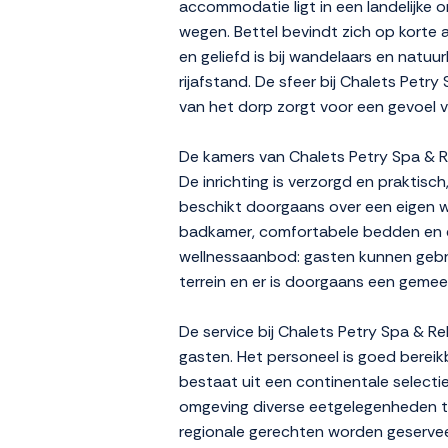
accommodatie ligt in een landelijke o
wegen. Bettel bevindt zich op korte 
en geliefd is bij wandelaars en natu
rijafstand. De sfeer bij Chalets Pet
van het dorp zorgt voor een gevoel va
De kamers van Chalets Petry Spa & Rel
De inrichting is verzorgd en praktisc
beschikt doorgaans over een eigen w
badkamer, comfortabele bedden en ee
wellnessaanbod: gasten kunnen gebru
terrein en er is doorgaans een geme
De service bij Chalets Petry Spa & Re
gasten. Het personeel is goed bereik
bestaat uit een continentale selectie
omgeving diverse eetgelegenheden te 
regionale gerechten worden geservee