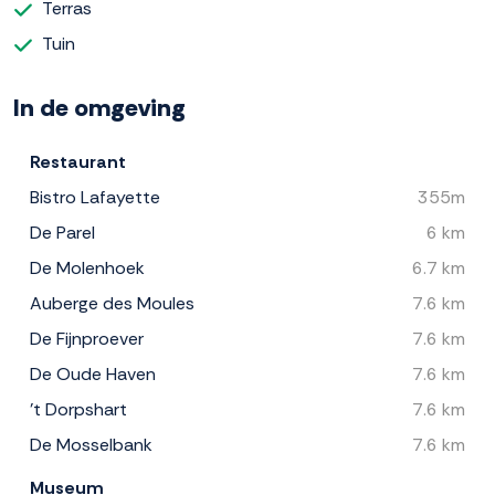
Terras
Tuin
In de omgeving
Restaurant
Bistro Lafayette
355m
De Parel
6 km
De Molenhoek
6.7 km
Auberge des Moules
7.6 km
De Fijnproever
7.6 km
De Oude Haven
7.6 km
't Dorpshart
7.6 km
De Mosselbank
7.6 km
Museum