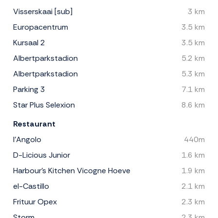
Visserskaai [sub]
3 km
Europacentrum
3.5 km
Kursaal 2
3.5 km
Albertparkstadion
5.2 km
Albertparkstadion
5.3 km
Parking 3
7.1 km
Star Plus Selexion
8.6 km
Restaurant
l'Angolo
440m
D-Licious Junior
1.6 km
Harbour's Kitchen Vicogne Hoeve
1.9 km
el-Castillo
2.1 km
Frituur Opex
2.3 km
Storm
2.3 km