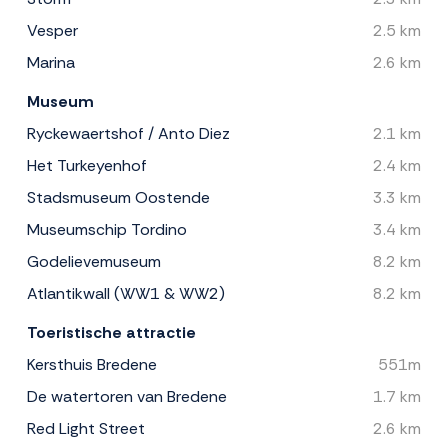
Vesper
2.5 km
Marina
2.6 km
Museum
Ryckewaertshof / Anto Diez
2.1 km
Het Turkeyenhof
2.4 km
Stadsmuseum Oostende
3.3 km
Museumschip Tordino
3.4 km
Godelievemuseum
8.2 km
Atlantikwall (WW1 & WW2)
8.2 km
Toeristische attractie
Kersthuis Bredene
551m
De watertoren van Bredene
1.7 km
Red Light Street
2.6 km