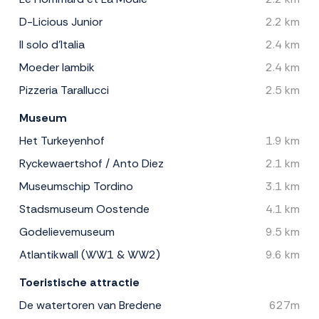
D-Licious Junior
2.2 km
Il solo d'Italia
2.4 km
Moeder lambik
2.4 km
Pizzeria Tarallucci
2.5 km
Museum
Het Turkeyenhof
1.9 km
Ryckewaertshof / Anto Diez
2.1 km
Museumschip Tordino
3.1 km
Stadsmuseum Oostende
4.1 km
Godelievemuseum
9.5 km
Atlantikwall (WW1 & WW2)
9.6 km
Toeristische attractie
De watertoren van Bredene
627m