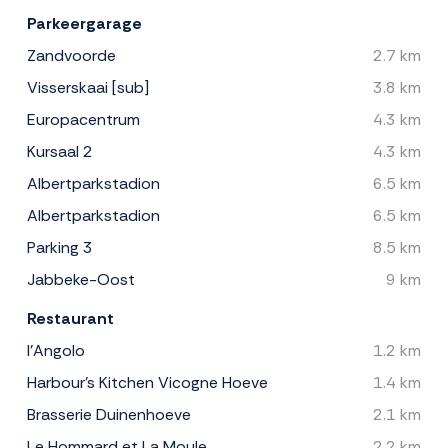
Parkeergarage
Zandvoorde
2.7 km
Visserskaai [sub]
3.8 km
Europacentrum
4.3 km
Kursaal 2
4.3 km
Albertparkstadion
6.5 km
Albertparkstadion
6.5 km
Parking 3
8.5 km
Jabbeke-Oost
9 km
Restaurant
l'Angolo
1.2 km
Harbour's Kitchen Vicogne Hoeve
1.4 km
Brasserie Duinenhoeve
2.1 km
Le Hommard et La Moule
2.2 km