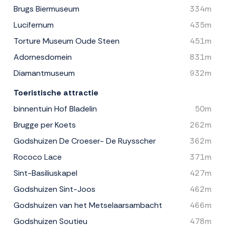
Brugs Biermuseum
334m
Lucifernum
435m
Torture Museum Oude Steen
451m
Adornesdomein
831m
Diamantmuseum
932m
Toeristische attractie
binnentuin Hof Bladelin
50m
Brugge per Koets
262m
Godshuizen De Croeser- De Ruysscher
362m
Rococo Lace
371m
Sint-Basiliuskapel
427m
Godshuizen Sint-Joos
462m
Godshuizen van het Metselaarsambacht
466m
Godshuizen Soutieu
478m