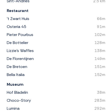
Sint-Andries
2.5 km
Restaurant
't Zwart Huis
66m
Osteria 45
91m
Pieter Pourbus
102m
De Bottelier
128m
Lizzie's Waffles
138m
De Florentijnen
149m
De Bretoen
151m
Bella Italia
152m
Museum
Hof Bladelin
38m
Choco-Story
283m
Lumina
292m