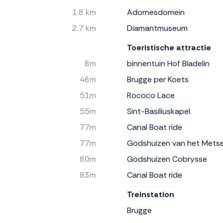
1.8 km
Adornesdomein
2.7 km
Diamantmuseum
Toeristische attractie
8m
binnentuin Hof Bladelin
46m
Brugge per Koets
51m
Rococo Lace
55m
Sint-Basiliuskapel
77m
Canal Boat ride
77m
Godshuizen van het Mets
80m
Godshuizen Cobrysse
83m
Canal Boat ride
Treinstation
Brugge