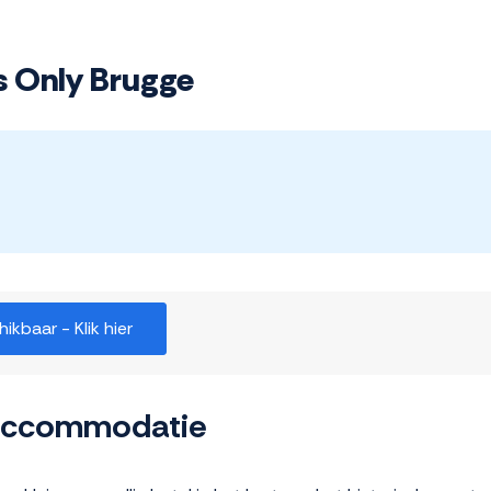
ts Only Brugge
kbaar - Klik hier
 accommodatie