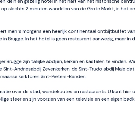
en klein en gezellig hotel in het hart van het historische centr
p slechts 2 minuten wandelen van de Grote Markt, is het een i
rt men 's morgens een heerlijk continentaal ontbijtbuffet va
 in Brugge. In het hotel is geen restaurant aanwezig, maar in de
er Brugge zijn talrijke abdijen, kerken en kastelen te vinden. W
e Sint-Andriesabdij Zevenkerken, de Sint-Trudo abdij Male dat
omaanse kerktoren Sint-Pieters-Banden.
matie over de stad, wandelroutes en restaurants. U kunt hier 
ge sfeer en zijn voorzien van een televisie en een eigen bad