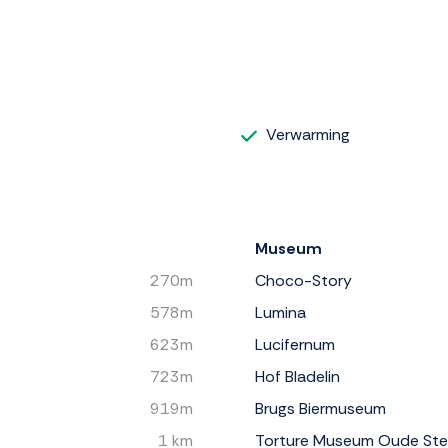
Verwarming
Museum
270m
Choco-Story
578m
Lumina
623m
Lucifernum
723m
Hof Bladelin
919m
Brugs Biermuseum
1 km
Torture Museum Oude St