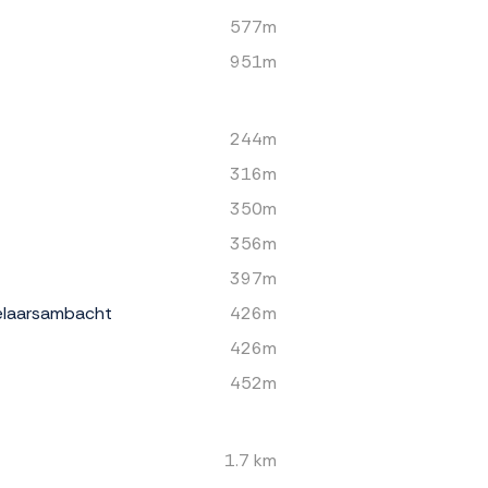
577m
951m
244m
316m
350m
356m
397m
elaarsambacht
426m
426m
452m
1.7 km