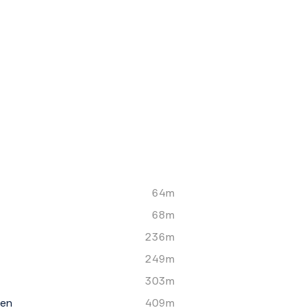
64m
68m
236m
249m
303m
een
409m