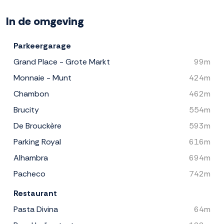
In de omgeving
Parkeergarage
Grand Place - Grote Markt
99m
Monnaie - Munt
424m
Chambon
462m
Brucity
554m
De Brouckère
593m
Parking Royal
616m
Alhambra
694m
Pacheco
742m
Restaurant
Pasta Divina
64m