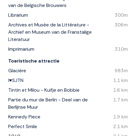
van de Belgische Brouwers
Librarium
300m
Archives et Musée de la Littérature -
306m
Archief en Museum van de Franstalige
Literatuur
Imprimarium
310m
Toeristische attractie
Glacière
983m
I♥SJTN
1.1 km
Tintin et Milou - Kuifje en Bobbie
1.6 km
Partie du mur de Berlin - Deel van de
1.7 km
Berlijnse Muur
Kennedy Piece
1.9 km
Perfect Smile
2.1 km