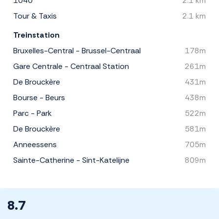
1040
2.1 km
Tour & Taxis
2.1 km
Treinstation
Bruxelles-Central - Brussel-Centraal
178m
Gare Centrale - Centraal Station
261m
De Brouckère
431m
Bourse - Beurs
438m
Parc - Park
522m
De Brouckère
581m
Anneessens
705m
Sainte-Catherine - Sint-Katelijne
809m
8.7