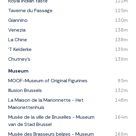
Royal Indian taste
122m
Taverne du Passage
125m
Giannino
130m
Venezia
138m
La Chine
138m
'T Kelderke
139m
Chutney's
139m
Museum
MOOF-Museum of Original Figurines
85m
Illusion Brussels
132m
La Maison de la Marionnette - Het
148m
Marionettenhuis
Musée de la ville de Bruxelles - Museum
164m
van de Stad Brussel
Musée des Brasseurs belges - Museum
169m