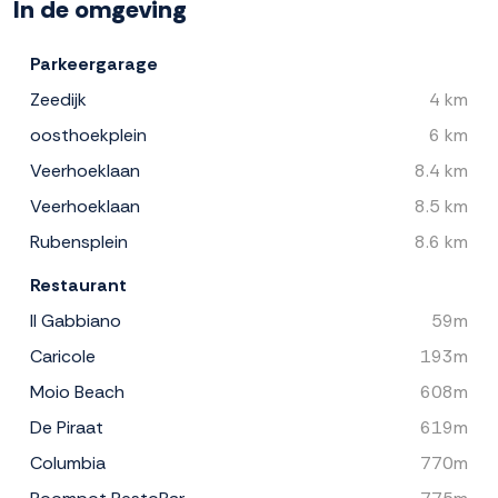
In de omgeving
Parkeergarage
Zeedijk
4 km
oosthoekplein
6 km
Veerhoeklaan
8.4 km
Veerhoeklaan
8.5 km
Rubensplein
8.6 km
Restaurant
Il Gabbiano
59m
Caricole
193m
Moio Beach
608m
De Piraat
619m
Columbia
770m