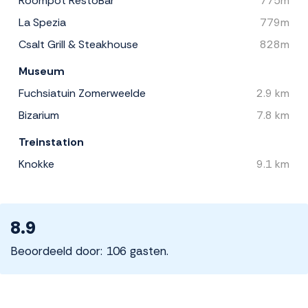
Roompot RestoBar
775m
La Spezia
779m
Csalt Grill & Steakhouse
828m
Museum
Fuchsiatuin Zomerweelde
2.9 km
Bizarium
7.8 km
Treinstation
Knokke
9.1 km
8.9
Beoordeeld door: 106 gasten.