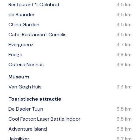
Restaurant 't Oelnbret
3.5 km
de Baander
3.5 km
China Garden
3.5 km
Cafe-Restaurant Cornelis
3.5 km
Evergreenz
3.7 km
Fuego
3.8 km
Osteria Nonna´s
3.8 km
Museum
Van Gogh Huis
3.3 km
Toeristische attractie
De Daoler Tuun
3.5 km
Cool Factor: Laser Battle Indoor
3.5 km
Adventure Island
3.8 km
Jaknikker
6.7 km