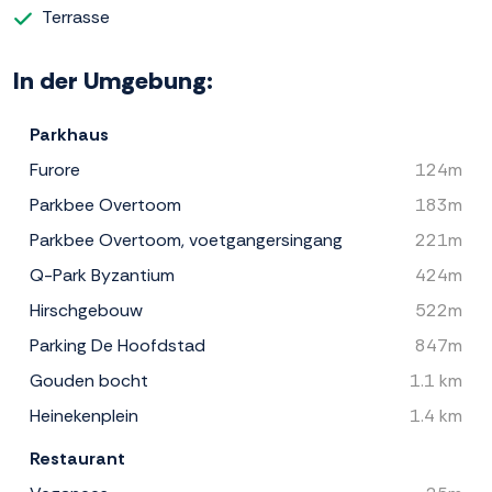
Terrasse
In der Umgebung:
Parkhaus
Furore
124m
Parkbee Overtoom
183m
Parkbee Overtoom, voetgangersingang
221m
Q-Park Byzantium
424m
Hirschgebouw
522m
Parking De Hoofdstad
847m
Gouden bocht
1.1 km
Heinekenplein
1.4 km
Restaurant