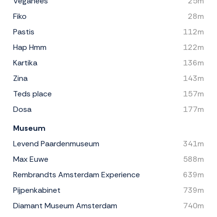
Veganees
25m
Fiko
28m
Pastis
112m
Hap Hmm
122m
Kartika
136m
Zina
143m
Teds place
157m
Dosa
177m
Museum
Levend Paardenmuseum
341m
Max Euwe
588m
Rembrandts Amsterdam Experience
639m
Pijpenkabinet
739m
Diamant Museum Amsterdam
740m