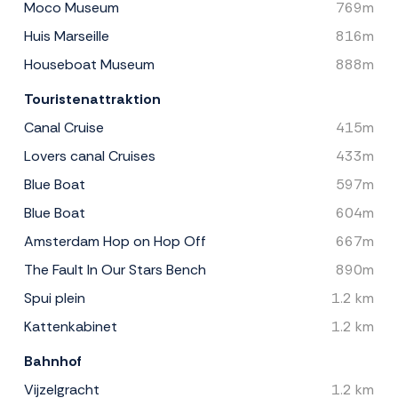
Moco Museum
769m
Huis Marseille
816m
Houseboat Museum
888m
Touristenattraktion
Canal Cruise
415m
Lovers canal Cruises
433m
Blue Boat
597m
Blue Boat
604m
Amsterdam Hop on Hop Off
667m
The Fault In Our Stars Bench
890m
Spui plein
1.2 km
Kattenkabinet
1.2 km
Bahnhof
Vijzelgracht
1.2 km