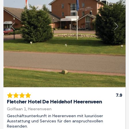
Zurück
Weite
7.9
Fletcher Hotel De Heidehof Heerenveen
Golflaan 1, Heerenveen
Geschäftsunterkunft in Heerenveen mit luxuriöser
Ausstattung und Services für den anspruchsvollen
Reisenden.