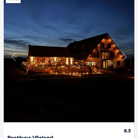
Zurück
Weite
8.3
Posthuys Vlieland