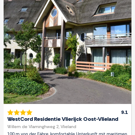
Zurück
Weite
9.1
WestCord Residentie Vlierijck Oost-Vlieland
Willem de Vlaminghweg 2, Vlieland
100 m von der Fähre, komfortable Unterkunft mit maritimen