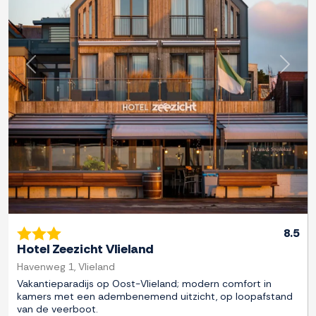
Zurück
Weite
8.5
Hotel Zeezicht Vlieland
Havenweg 1, Vlieland
Vakantieparadijs op Oost-Vlieland; modern comfort in
kamers met een adembenemend uitzicht, op loopafstand
van de veerboot.