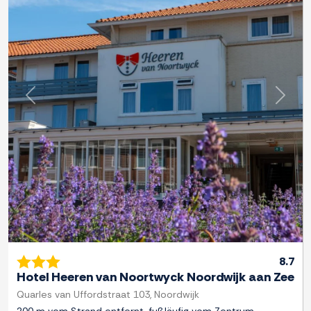
Zurück
Weite
8.7
Hotel Heeren van Noortwyck Noordwijk aan Zee
Quarles van Uffordstraat 103, Noordwijk