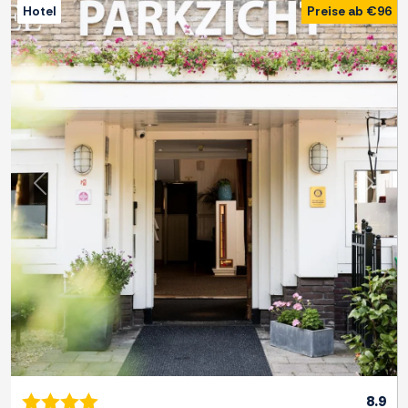
Hotel
Preise ab €96
Zurück
Weite
8.9