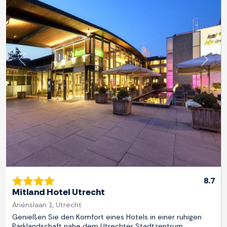
Zurück
Weite
8.7
Mitland Hotel Utrecht
Ariënslaan 1, Utrecht
Genießen Sie den Komfort eines Hotels in einer ruhigen
Parklandschaft nahe dem Utrechter Stadtzentrum.