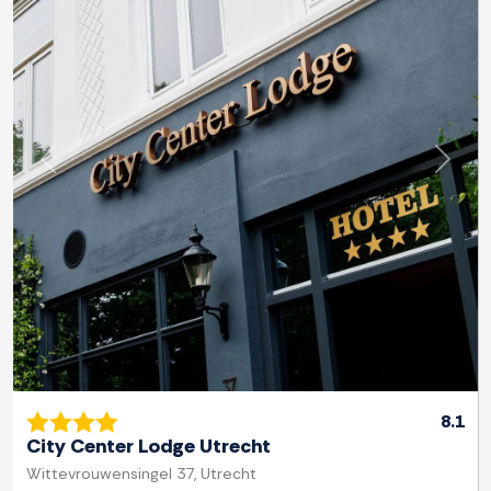
Zurück
Weite
8.1
City Center Lodge Utrecht
Wittevrouwensingel 37, Utrecht