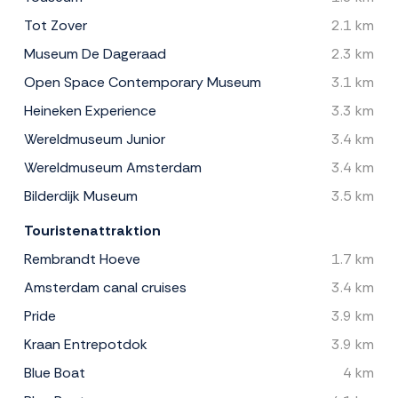
Tot Zover
2.1 km
Museum De Dageraad
2.3 km
Open Space Contemporary Museum
3.1 km
Heineken Experience
3.3 km
Wereldmuseum Junior
3.4 km
Wereldmuseum Amsterdam
3.4 km
Bilderdijk Museum
3.5 km
Touristenattraktion
Rembrandt Hoeve
1.7 km
Amsterdam canal cruises
3.4 km
Pride
3.9 km
Kraan Entrepotdok
3.9 km
Blue Boat
4 km