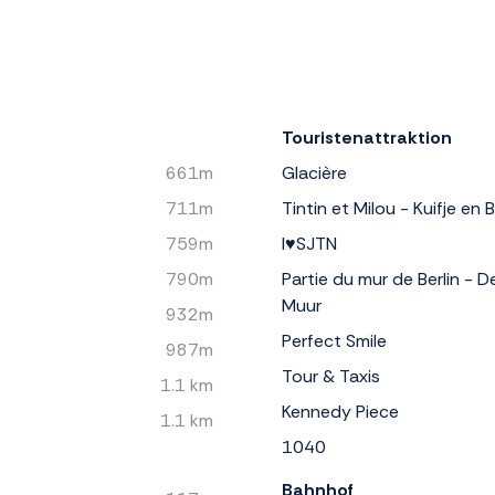
Touristenattraktion
661m
Glacière
711m
Tintin et Milou - Kuifje en
759m
I♥SJTN
790m
Partie du mur de Berlin - D
Muur
932m
Perfect Smile
987m
Tour & Taxis
1.1 km
Kennedy Piece
1.1 km
1040
Bahnhof