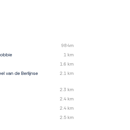
984m
 Bobbie
1 km
1.6 km
eel van de Berlijnse
2.1 km
2.3 km
2.4 km
2.4 km
2.5 km