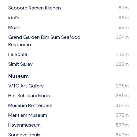
Sapporo Ramen Ktchen
87m
idol's
89m
Moshi
92m
Grand Garden Dim Sum Seafood
104m
Restaurant
La Borsa
112m
Simit Sarayi
126m
Museum
WTC Art Gallery
195m
Het Schielandshuis
285m
Museum Rotterdam
304m
Maritiem Museum
373m
Havenmuseum
577m
Sonneveldhuis
643m