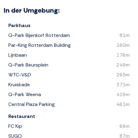
In der Umgebung:
Parkhaus
Q-Park Bijenkorf Rotterdam
81m
Par-King Rotterdam Building
160m
Lijnbaan
176m
Q-Park Beursplein
249m
WTC-V&D
265m
Kruiskade
371m
Q-Park Weena
419m
Central Plaza Parking
461m
Restaurant
FC Kip
66m
SUGO
87m