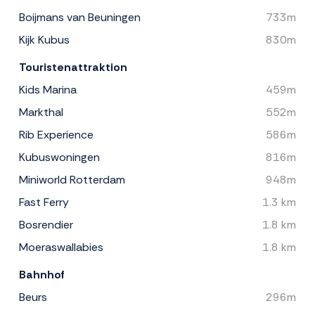
Boijmans van Beuningen
733m
Kijk Kubus
830m
Touristenattraktion
Kids Marina
459m
Markthal
552m
Rib Experience
586m
Kubuswoningen
816m
Miniworld Rotterdam
948m
Fast Ferry
1.3 km
Bosrendier
1.8 km
Moeraswallabies
1.8 km
Bahnhof
Beurs
296m