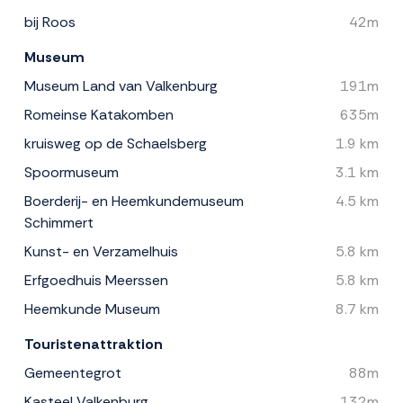
bij Roos
42m
Museum
Museum Land van Valkenburg
191m
Romeinse Katakomben
635m
kruisweg op de Schaelsberg
1.9 km
Spoormuseum
3.1 km
Boerderij- en Heemkundemuseum
4.5 km
Schimmert
Kunst- en Verzamelhuis
5.8 km
Erfgoedhuis Meerssen
5.8 km
Heemkunde Museum
8.7 km
Touristenattraktion
Gemeentegrot
88m
Kasteel Valkenburg
132m