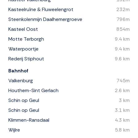
Kasteelruïne & Fluweelengrot
232m
Steenkolenmijn Daalhemergroeve
796m
Kasteel Oost
854m
Motte Terborgh
9.4 km
Waterpoortje
9.4 km
Rederij Stiphout
9.6 km
Bahnhof
Valkenburg
745m
Houthem-Sint Gerlach
2.6 km
Schin op Geul
3 km
Schin op Geul
3.1 km
Klimmen-Ransdaal
4.3 km
Wijlre
5.8 km