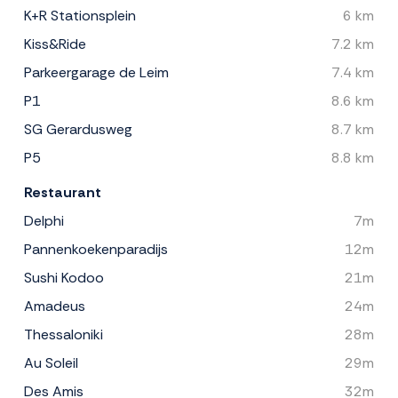
K+R Stationsplein
6 km
Kiss&Ride
7.2 km
Parkeergarage de Leim
7.4 km
P1
8.6 km
SG Gerardusweg
8.7 km
P5
8.8 km
Restaurant
Delphi
7m
Pannenkoekenparadijs
12m
Sushi Kodoo
21m
Amadeus
24m
Thessaloniki
28m
Au Soleil
29m
Des Amis
32m