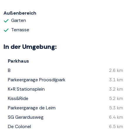
Außenbereich
Garten
Terrasse
In der Umgebung:
Parkhaus
B
2.6 km
Parkeergarage Proosdijpark
3.1 km
K+R Stationsplein
3.2 km
Kiss&Ride
5.2 km
Parkeergarage de Leim
5.3 km
SG Gerardusweg
6.4 km
De Colonel
6.5 km