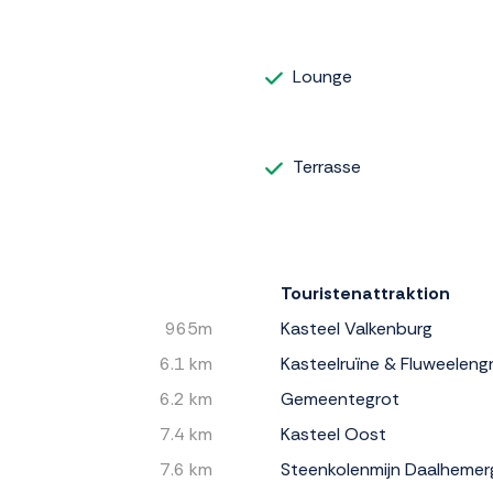
Lounge
Terrasse
Touristenattraktion
965m
Kasteel Valkenburg
6.1 km
Kasteelruïne & Fluweeleng
6.2 km
Gemeentegrot
7.4 km
Kasteel Oost
7.6 km
Steenkolenmijn Daalhemer