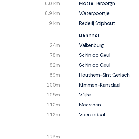
8.8 km
Motte Terborgh
8.9 km
Waterpoortje
9 km
Rederij Stiphout
Bahnhof
24m
Valkenburg
78m
Schin op Geul
82m
Schin op Geul
89m
Houthem-Sint Gerlach
100m
Klimmen-Ransdaal
105m
Wijlre
112m
Meerssen
112m
Voerendaal
173m