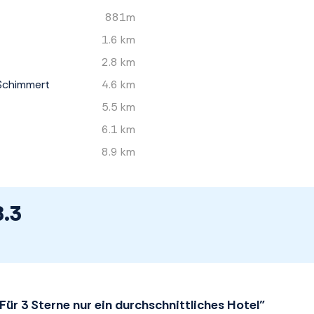
881m
1.6 km
2.8 km
Schimmert
4.6 km
5.5 km
6.1 km
8.9 km
8.3
Für 3 Sterne nur ein durchschnittliches Hotel”