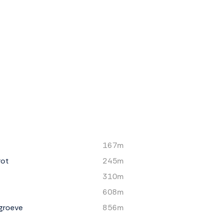
167m
rot
245m
310m
608m
groeve
856m