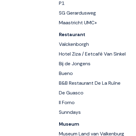
P1
SG Gerardusweg
Maastricht UMC+
Restaurant
Valckenborgh
Hotel Ziza / Eetcafé Van Sinkel
Bij de Jongens
Bueno
B&B Restaurant De La Ruïne
De Guasco
Il Forno
Sunndays
Museum
Museum Land van Valkenburg