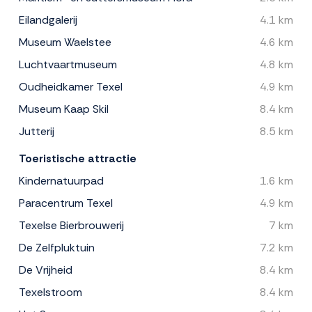
Eilandgalerij
4.1 km
Museum Waelstee
4.6 km
Luchtvaartmuseum
4.8 km
Oudheidkamer Texel
4.9 km
Museum Kaap Skil
8.4 km
Jutterij
8.5 km
Toeristische attractie
Kindernatuurpad
1.6 km
Paracentrum Texel
4.9 km
Texelse Bierbrouwerij
7 km
De Zelfpluktuin
7.2 km
De Vrijheid
8.4 km
Texelstroom
8.4 km