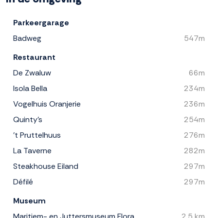
Parkeergarage
Badweg
547m
Restaurant
De Zwaluw
66m
Isola Bella
234m
Vogelhuis Oranjerie
236m
Quinty's
254m
't Pruttelhuus
276m
La Taverne
282m
Steakhouse Eiland
297m
Défilé
297m
Museum
Maritiem- en Juttersmuseum Flora
2.5 km