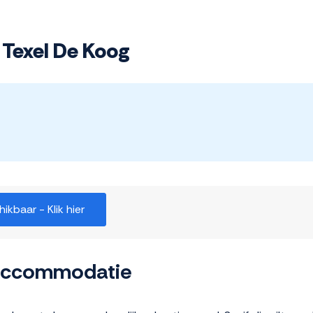
 Texel De Koog
kbaar - Klik hier
 accommodatie