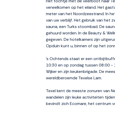
Het tochtje met de veerboot naar Texe
verwelkomen op het eiland. Het gastv
meter van het Noordzeestrand. In het
van uw verblijf. Het gebruik van het
sauna, een Turks stoombad. De sauna 
gehuurd worden. In de Beauty & Well
gegeven. De hotelkamers zijn uitgerust
Opduin kunt u, binnen of op het zonne
's Ochtends staat er een ontbijtbuf
10:30 en op zondag tussen 08:00 - 11
Wijker en zijn keukenbrigade. De mee
wereldberoemde Texelse Lam.
Texel kent de meeste zonuren van Ned
wandelen zijn leuke activiteiten tijd
bevindt zich Ecomare, het centrum 