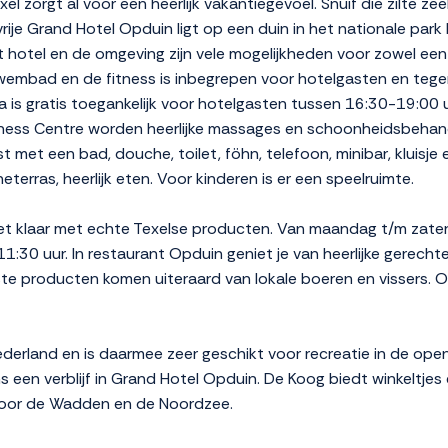
l zorgt al voor een heerlijk vakantiegevoel. Snuif die zilte z
rije Grand Hotel Opduin ligt op een duin in het nationale par
 hotel en de omgeving zijn vele mogelijkheden voor zowel een 
 zwembad en de fitness is inbegrepen voor hotelgasten en tege
is gratis toegankelijk voor hotelgasten tussen 16:30-19:00 u
ness Centre worden heerlijke massages en schoonheidsbehand
 met een bad, douche, toilet, föhn, telefoon, minibar, kluisje 
terras, heerlijk eten. Voor kinderen is er een speelruimte.
fet klaar met echte Texelse producten. Van maandag t/m zater
:30 uur. In restaurant Opduin geniet je van heerlijke gerech
ste producten komen uiteraard van lokale boeren en vissers. O
erland en is daarmee zeer geschikt voor recreatie in de open
ens een verblijf in Grand Hotel Opduin. De Koog biedt winkeltje
voor de Wadden en de Noordzee.