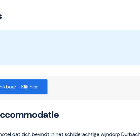
s
kbaar - Klik hier
 accommodatie
tel dat zich bevindt in het schilderachtige wijndorp Durbach