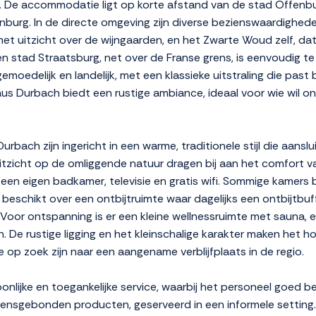
De accommodatie ligt op korte afstand van de stad Offenbur
nburg. In de directe omgeving zijn diverse bezienswaardighede
met uitzicht over de wijngaarden, en het Zwarte Woud zelf, d
 stad Straatsburg, net over de Franse grens, is eenvoudig te b
 gemoedelijk en landelijk, met een klassieke uitstraling die pas
s Durbach biedt een rustige ambiance, ideaal voor wie wil o
h zijn ingericht in een warme, traditionele stijl die aansluit 
itzicht op de omliggende natuur dragen bij aan het comfort 
een eigen badkamer, televisie en gratis wifi. Sommige kamers 
 beschikt over een ontbijtruimte waar dagelijks een ontbijtbuf
 Voor ontspanning is er een kleine wellnessruimte met sauna, 
. De rustige ligging en het kleinschalige karakter maken het h
e op zoek zijn naar een aangename verblijfplaats in de regio.
ijke en toegankelijke service, waarbij het personeel goed ber
zoensgebonden producten, geserveerd in een informele setting