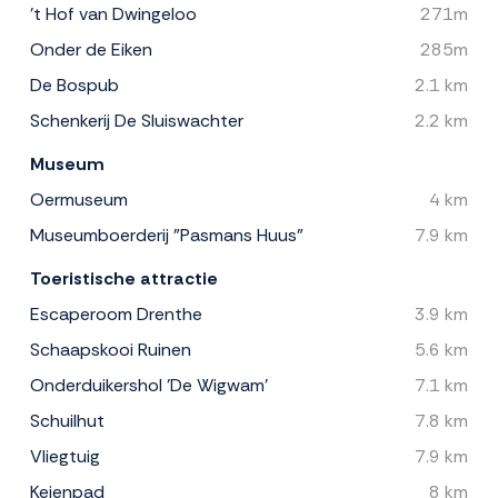
't Hof van Dwingeloo
271m
Onder de Eiken
285m
De Bospub
2.1 km
Schenkerij De Sluiswachter
2.2 km
Museum
Oermuseum
4 km
Museumboerderij "Pasmans Huus"
7.9 km
Toeristische attractie
Escaperoom Drenthe
3.9 km
Schaapskooi Ruinen
5.6 km
Onderduikershol 'De Wigwam'
7.1 km
Schuilhut
7.8 km
Vliegtuig
7.9 km
Keienpad
8 km