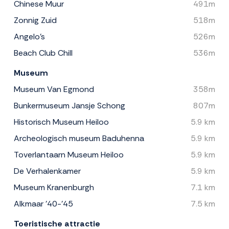
Chinese Muur
491m
Zonnig Zuid
518m
Angelo's
526m
Beach Club Chill
536m
Museum
Museum Van Egmond
358m
Bunkermuseum Jansje Schong
807m
Historisch Museum Heiloo
5.9 km
Archeologisch museum Baduhenna
5.9 km
Toverlantaarn Museum Heiloo
5.9 km
De Verhalenkamer
5.9 km
Museum Kranenburgh
7.1 km
Alkmaar '40-'45
7.5 km
Toeristische attractie