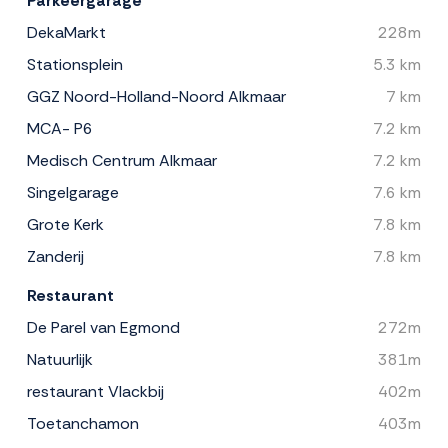
Parkeergarage
DekaMarkt
228m
Stationsplein
5.3 km
GGZ Noord-Holland-Noord Alkmaar
7 km
MCA- P6
7.2 km
Medisch Centrum Alkmaar
7.2 km
Singelgarage
7.6 km
Grote Kerk
7.8 km
Zanderij
7.8 km
Restaurant
De Parel van Egmond
272m
Natuurlijk
381m
restaurant Vlackbij
402m
Toetanchamon
403m