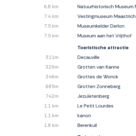
6.8 km
Natuurhistorisch Museum 
7.4 km
Vestingmuseum Maastrich
7.5 km
Museumkelder Derlon
7.5 km
Museum aan het Vrijthof
Toeristische attractie
311m
Decauville
329m
Grotten van Kanne
346m
Grottes de Wonck
685m
Grotten Zonneberg
742m
Jezuïetenberg
1.1 km
Le Petit Lourdes
1.1 km
kanon
1.8 km
Berenkuil