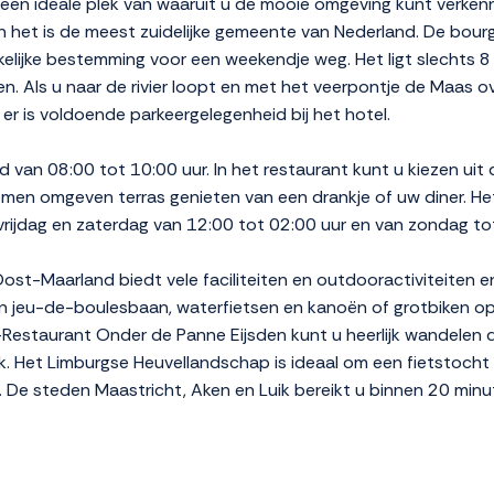
en ideale plek van waaruit u de mooie omgeving kunt verkennen
het is de meest zuidelijke gemeente van Nederland. De bourg
elijke bestemming voor een weekendje weg. Het ligt slechts 8
en. Als u naar de rivier loopt en met het veerpontje de Maas ov
er is voldoende parkeergelegenheid bij het hotel.
d van 08:00 tot 10:00 uur. In het restaurant kunt u kiezen uit
men omgeven terras genieten van een drankje of uw diner. He
vrijdag en zaterdag van 12:00 tot 02:00 uur en van zondag to
t-Maarland biedt vele faciliteiten en outdooractiviteiten en i
 en jeu-de-boulesbaan, waterfietsen en kanoën of grotbiken o
l-Restaurant Onder de Panne Eijsden kunt u heerlijk wandelen
k. Het Limburgse Heuvellandschap is ideaal om een fietstoch
 De steden Maastricht, Aken en Luik bereikt u binnen 20 min