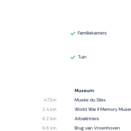
Familiekamers
Tuin
Museum
472m
Musée du Silex
1.4 km
World War II Memory Mus
6.2 km
Arbalétriers
6.6 km
Brug van Vroenhoven