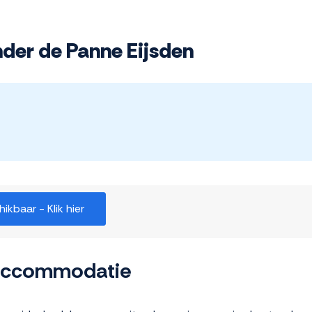
der de Panne Eijsden
kbaar - Klik hier
 accommodatie