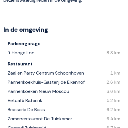
bezienswaardigheden in de omgeving.
In de omgeving
Parkeergarage
't Hooge Loo
8.3 km
Restaurant
Zaal en Party Centrum Schoonhoven
1 km
Pannenkoekhuis-Gasterij de Eikenhof
2.6 km
Pannenkoeken Nieuw Moscou
3.6 km
Eetcafé Raterink
5.2 km
Brasserie De Basis
6.2 km
Zomerrestaurant De Tuinkamer
6.4 km
Gasterij Zuiderveld
6.7 km