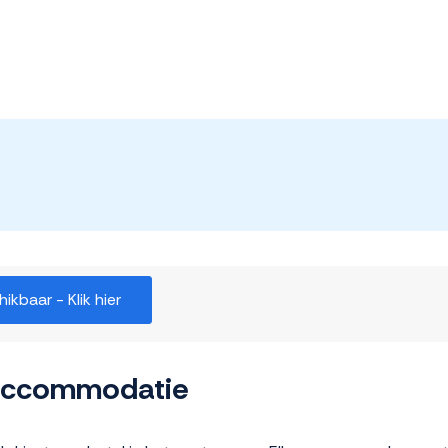
kbaar - Klik hier
 accommodatie