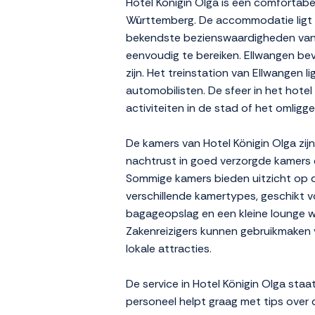
Hotel Königin Olga is een comfortabe
Württemberg. De accommodatie ligt o
bekendste bezienswaardigheden van de
eenvoudig te bereiken. Ellwangen be
zijn. Het treinstation van Ellwangen l
automobilisten. De sfeer in het hotel
activiteiten in de stad of het omli
De kamers van Hotel Königin Olga zij
nachtrust in goed verzorgde kamers d
Sommige kamers bieden uitzicht op de
verschillende kamertypes, geschikt voo
bagageopslag en een kleine lounge w
Zakenreizigers kunnen gebruikmaken v
lokale attracties.
De service in Hotel Königin Olga staa
personeel helpt graag met tips over 