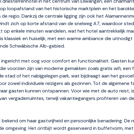
l driesterrenhotel in het centrum van Ellwangen, een charman
p loopafstand van het historische marktplein en het barokke
 regio. Dankzij de centrale ligging zijn ook het Alamannenmu
vindt zich op korte afstand van de snelweg A7, waardoor sted
igt op enkele minuten wandelen, wat het hotel aantrekkelijk maa
 is klassiek en huiselijk, met een warme ambiance die uitnodig
ggende Schwäbische Alb-gebied.
n ingericht met oog voor comfort en functionaliteit. Gasten k
ie voorzien zijn van moderne gemakken zoals gratis wifi, een 
 stad of het nabijgelegen park, wat bijdraagt aan het gevoel 
r zowel individuele reizigers als gezinnen. Tot de algemene fac
aar gasten kunnen ontspannen. Voor wie met de auto reist, is
an vergaderruimtes, terwijl vakantiegangers profiteren van de
t bekend om haar gastvrijheid en persoonlijke benadering. De 
de omgeving. Het ontbijt wordt geserveerd in buffetvorm, met e