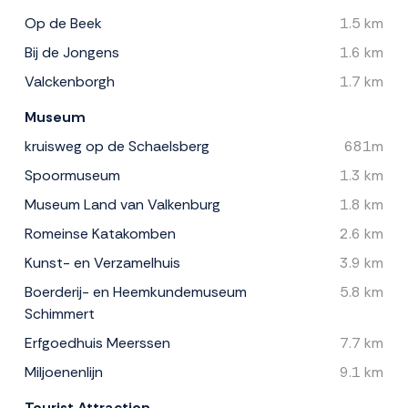
Op de Beek
1.5 km
Bij de Jongens
1.6 km
Valckenborgh
1.7 km
Museum
kruisweg op de Schaelsberg
681m
Spoormuseum
1.3 km
Museum Land van Valkenburg
1.8 km
Romeinse Katakomben
2.6 km
Kunst- en Verzamelhuis
3.9 km
Boerderij- en Heemkundemuseum
5.8 km
Schimmert
Erfgoedhuis Meerssen
7.7 km
Miljoenenlijn
9.1 km
Tourist Attraction