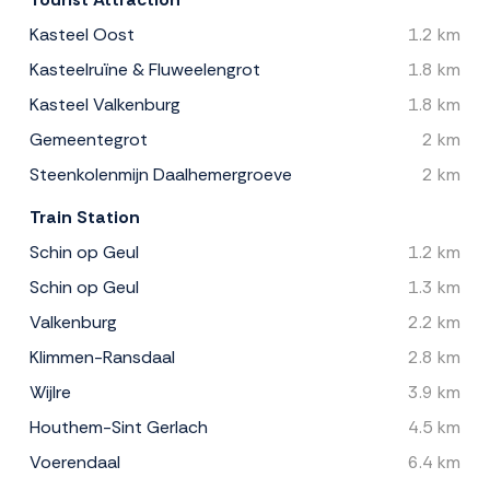
Kasteel Oost
1.2 km
Kasteelruïne & Fluweelengrot
1.8 km
Kasteel Valkenburg
1.8 km
Gemeentegrot
2 km
Steenkolenmijn Daalhemergroeve
2 km
Train Station
Schin op Geul
1.2 km
Schin op Geul
1.3 km
Valkenburg
2.2 km
Klimmen-Ransdaal
2.8 km
Wijlre
3.9 km
Houthem-Sint Gerlach
4.5 km
Voerendaal
6.4 km