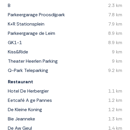
B
2.3 km
Parkeergarage Proosdijpark
7.8 km
K+R Stationsplein
7.9 km
Parkeergarage de Leim
8.9 km
GK1-1
8.9 km
Kiss&Ride
9 km
Theater Heerlen Parking
9 km
Q-Park Teleparking
9.2 km
Restaurant
Hotel De Herbergier
1.1 km
Eetcafé A ge Pannes
1.2 km
De Kleine Koning
1.2 km
Bie Jeanneke
1.3 km
De Aw Geul
1.4 km